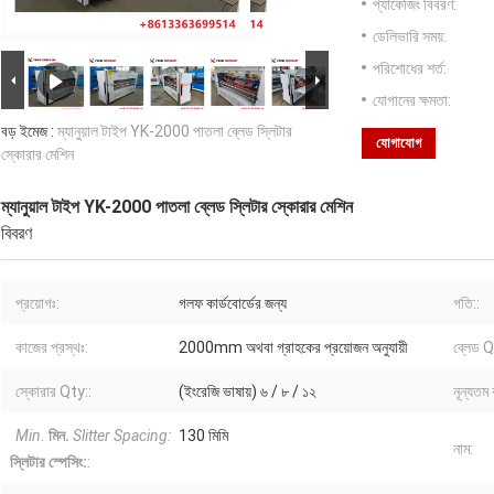
প্যাকেজিং বিবরণ:
ডেলিভারি সময়:
পরিশোধের শর্ত:
যোগানের ক্ষমতা:
বড় ইমেজ :
ম্যানুয়াল টাইপ YK-2000 পাতলা ব্লেড স্লিটার
যোগাযোগ
স্কোরার মেশিন
ম্যানুয়াল টাইপ YK-2000 পাতলা ব্লেড স্লিটার স্কোরার মেশিন
বিবরণ
প্রয়োগঃ:
গলফ কার্ডবোর্ডের জন্য
গতি::
কাজের প্রস্থঃ:
2000mm অথবা গ্রাহকের প্রয়োজন অনুযায়ী
ব্লেড Q
স্কোরার Qty::
(ইংরেজি ভাষায়) ৬ / ৮ / ১২
নূন্যতম 
Min.
মিন.
Slitter Spacing:
130 মিমি
নাম:
স্লিটার স্পেসিং:
: