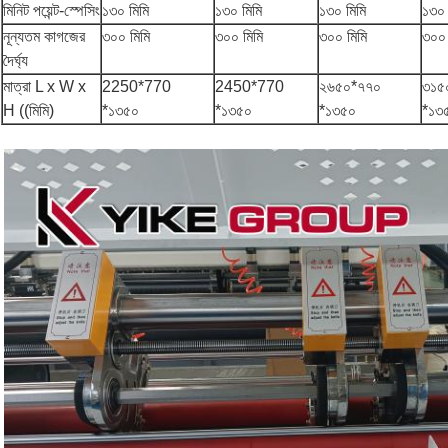
মিনিট পয়েন্ট-স্পেসিং
১৩০ মিমি
১৩০ মিমি
১৩০ মিমি
১৩০ 
নূন্যতম কাগজের
৩০০ মিমি
৩০০ মিমি
৩০০ মিমি
৩০০ 
দৈর্ঘ্য
মাত্রা L x W x
2250*770
2450*770
২৬৫০*৭৭০
৩১৫
H ((মিমি)
*১৩৫০
*১৩৫০
*১৩৫০
*১৩