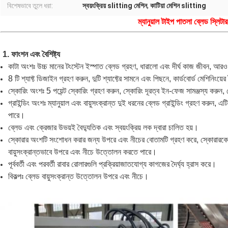
বিশেষভাবে তুলে ধরা:
স্বয়ংক্রিয় slitting মেশিন
,
কাটিয়া মেশিন slitting
ম্যানুয়াল টাইপ পাতলা ব্লেড স্লিটা
1. ফাংশন এবং বৈশিষ্ট্য
কাটা অংশঃ উচ্চ মানের টংস্টেন ইস্পাত ব্লেড গ্রহণ, ধারালো এবং দীর্ঘ কাজ জীবন, আরও 
8 টি শ্যাফ্ট ডিজাইন গ্রহণ করুন, দুটি শ্যাফ্টের সামনে এবং পিছনে, কার্ডবোর্ড মেশিনিংয়ে
স্কোরিং অংশঃ 5 পয়েন্ট স্কোরিং গ্রহণ করুন, স্কোরিং দূরত্ব ইন-ফেজ সামঞ্জস্য করুন,
গ্রাইন্ডিং অংশঃ ম্যানুয়াল এবং বায়ুসংক্রান্ত দুই ধরনের ব্লেড গ্রাইন্ডিং গ্রহণ করুন,
পারে।
ব্লেড এবং ক্রেজার উভয়ই বৈদ্যুতিক এবং স্বয়ংক্রিয় লক দ্বারা চালিত হয়।
স্কোরার অংশটি সংশোধন করার জন্য উপরে এবং নীচের বোতামটি গ্রহণ করে, স্কোরারকে ক
বায়ুসংক্রান্তভাবে উপরে এবং নীচে উত্তোলন করতে পারে।
পূর্ববর্তী এবং পরবর্তী রাবার রোলারগুলি প্রক্রিয়াজাতযোগ্য কাগজের দৈর্ঘ্য হ্রাস করে।
বিকল্পঃ ব্লেড বায়ুসংক্রান্ত উত্তোলন উপরে এবং নীচে।