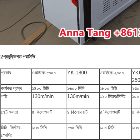
2প্রযুক্তিগত পরামিতি
প্রকার
ওয়াইকে-১৬০০
YK-1800
ওয়াইকে-২০০০
YK
25
কার্যকর প্রস্থ
১৪০০ মিমি
১৬০০ মিমি
১৮০০ মিমি
২৩০০
গতি
130m/min
130m/min
১২০ মিটার/মিনিট
১০০ 
মোট ক্ষমতা
৪ কিলোওয়াট
৪ কিলোওয়াট
৪ কিলোওয়াট
৫ কি
মিনি. স্লিটার-
১৩০ মিমি
১৩০ মিমি
১৩০ মিমি
১৩০ 
স্পেসিং