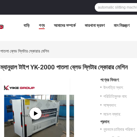
বাড়ি
পণ্য
আমাদের সম্পর্কে
কারখানা ভ্রমণ
মান নিয়ন্ত্রণ
পাতলা ব্লেড স্লিটার স্কোরার মেশিন
ম্যানুয়াল টাইপ YK-2000 পাতলা ব্লেড স্লিটার স্কোরার মেশিন
পণ্যের বিবরণ:
উৎপত্তি স্থল:
পরিচিতিমুলক নাম:
সাক্ষ্যদান:
মডেল নম্বার:
প্রদান:
ন্যূনতম চাহিদার পরিমাণ: