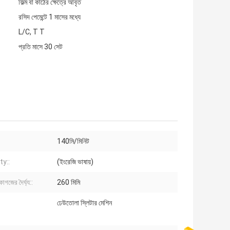
ফিল্ম বা কাঠের ক্ষেত্রে আবৃত
রসিদ পেমেন্টে 1 মাসের মধ্যে
L/C, T T
প্রতি মাসে 30 সেট
140মি/মিনিট
ty::
(ইংরেজি ভাষায়)
কাগজের দৈর্ঘ্য::
260 মিমি
ঢেউতোলা স্লিটার মেশিন