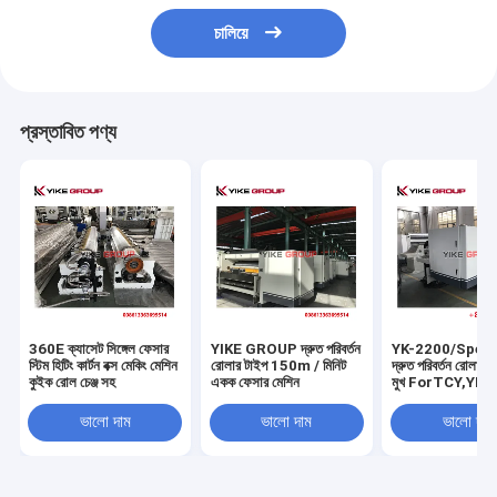
চালিয়ে
প্রস্তাবিত পণ্য
360E ক্যাসেট সিঙ্গেল ফেসার
YIKE GROUP দ্রুত পরিবর্তন
YK-2200/Spee
স্টিম হিটিং কার্টন বক্স মেকিং মেশিন
রোলার টাইপ 150m / মিনিট
দ্রুত পরিবর্তন রোলার
কুইক রোল চেঞ্জ সহ
একক ফেসার মেশিন
মুখ ForTCY,YIK
GROUP, CHAM
corrugated কার্ডব
ভালো দাম
ভালো দাম
ভালো দাম
উত্পাদন লাইন