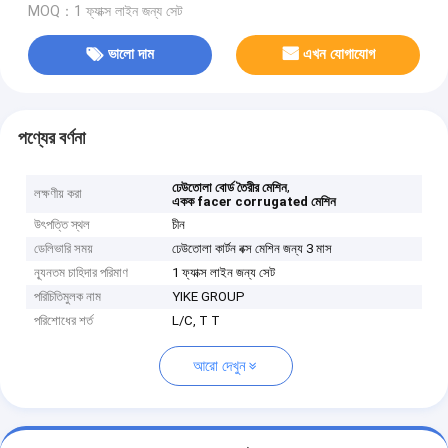
MOQ：1 ফ্যাক্স লাইন জন্য সেট
ভালো দাম
এখন যোগাযোগ
পণ্যের বর্ণনা
,
ঢেউতোলা বোর্ড তৈরীর মেশিন
লক্ষণীয় করা
একক facer corrugated মেশিন
উৎপত্তি স্থল
চীন
ডেলিভারি সময়
ঢেউতোলা কার্টন বক্স মেশিন জন্য 3 মাস
ন্যূনতম চাহিদার পরিমাণ
1 ফ্যাক্স লাইন জন্য সেট
পরিচিতিমুলক নাম
YIKE GROUP
পরিশোধের শর্ত
L/C, T T
আরো দেখুন