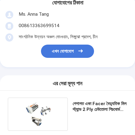
যোগাযোগের ঠিকানা
Ms. Anna Tang
008613363699514
সাংগঠনিক উন্নয়ন অঞ্চল দোংগুয়াং, সিঙ্গুঝো প্রদেশ, চীন
এখন যোগাযোগ
এর সেরা মূল্য পান
পেশাগত একা Facer বৈদ্যুতিক মিল
স্ট্যান্ড 2 Ply ঢেউতোলা পিচবোর্ড
জন্য